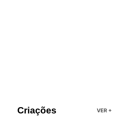
escrita do guião, à realização e montagem do filme, 
disponibilizando o material necessário para a curta-
metragem.
Os projetos selecionados são comunicados no dia 
11 de dezembro, por e-mail, e as sessões terão 
início já no próximo dia 13 de dezembro. A 
formação decorre entre os meses de dezembro e 
junho
Criações
VER 
+